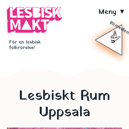
Hoppa
till
M
huvudinnehåll
e
Bli medl
n
För en lesbisk
y
folkrörelse!
Lesbiskt Rum
Uppsala