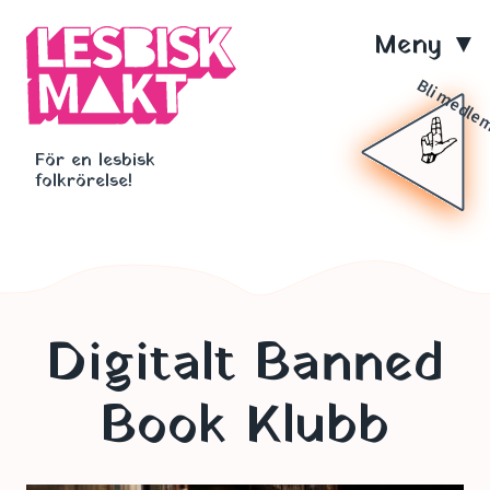
Hoppa
till
M
huvudinnehåll
e
Bli medl
n
För en lesbisk
y
folkrörelse!
Digitalt Banned
Book Klubb